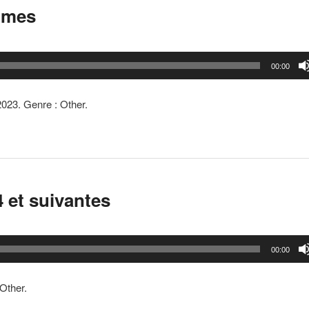
mmes
00:00
 2023. Genre : Other.
 et suivantes
00:00
 Other.