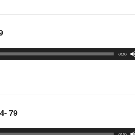
9
00:00
4- 79
00:00