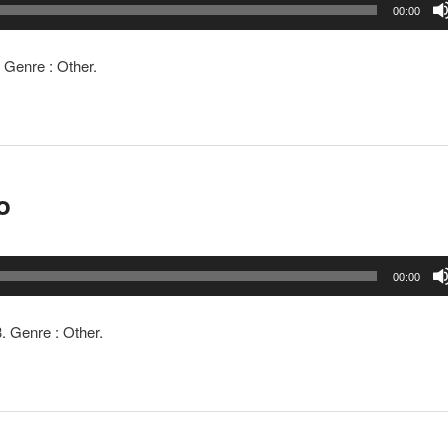
00:00
. Genre : Other.
o
00:00
3. Genre : Other.