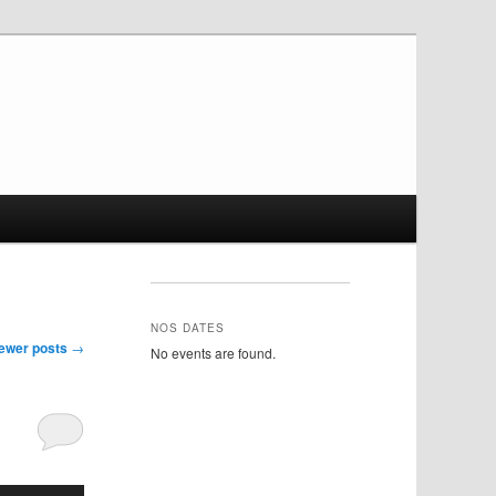
NOS DATES
ewer posts
→
No events are found.