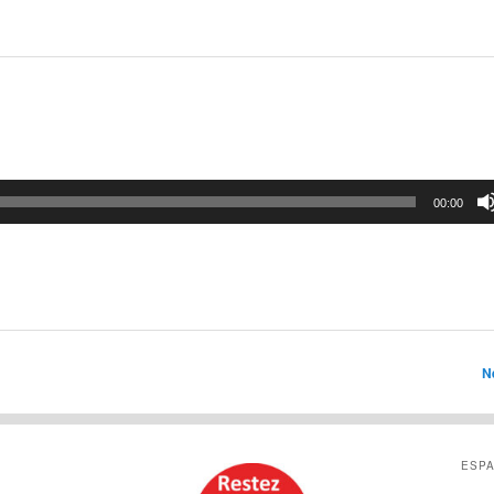
00:00
N
ESPA