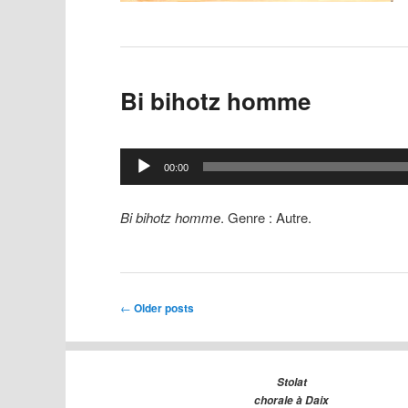
Bi bihotz homme
Lecteur
00:00
audio
Bi bihotz homme
. Genre : Autre.
Post
←
Older posts
navigation
Stolat
chorale à Daix