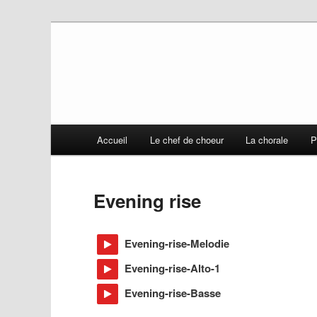
Chorale de Daix
Stolat
Main
Accueil
Le chef de choeur
La chorale
P
Skip
menu
to
Evening rise
primary
Evening-rise-Melodie
content
Evening-rise-Alto-1
Evening-rise-Basse