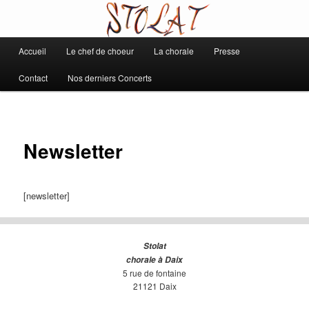
Chorale de Daix
Main
Accueil
Le chef de choeur
La chorale
Presse
Skip
Stolat
menu
Contact
Nos derniers Concerts
to
primary
content
Newsletter
[newsletter]
Stolat
chorale à Daix
5 rue de fontaine
21121 Daix