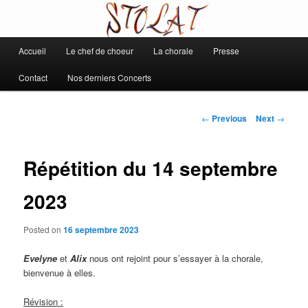
Chorale de Daix
Main
Accueil
Le chef de choeur
La chorale
Presse
Skip
Stolat
menu
Contact
Nos derniers Concerts
to
primary
Post
←
Previous
Next
→
navigation
content
Répétition du 14 septembre
2023
Posted on
16 septembre 2023
Evelyne
et
Alix
nous ont rejoint pour s’essayer à la chorale,
bienvenue à elles.
Révision :