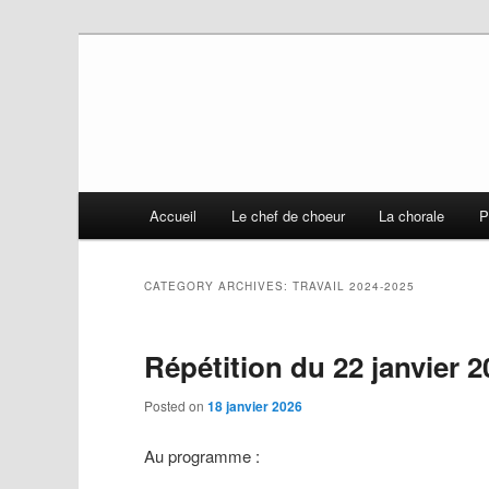
Chorale de Daix
Stolat
Main
Accueil
Le chef de choeur
La chorale
P
Skip
Skip
menu
to
to
CATEGORY ARCHIVES:
TRAVAIL 2024-2025
primary
secondary
Répétition du 22 janvier 2
content
content
Posted on
18 janvier 2026
Au programme :