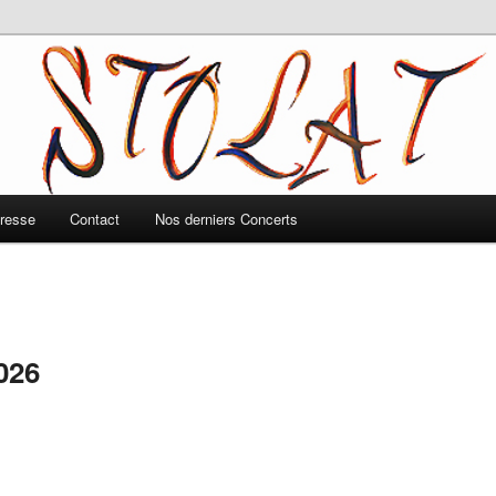
resse
Contact
Nos derniers Concerts
026