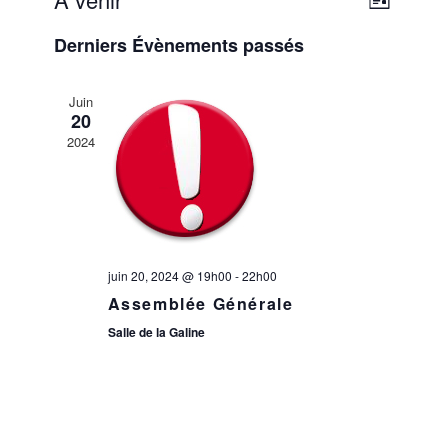
Liste
par
Sélectionnez
DE
consultations
Derniers Évènements passés
une
VUES
date.
ÉVÈNEMEN
Juin
20
2024
juin 20, 2024 @ 19h00
-
22h00
Assemblée Générale
Salle de la Galine