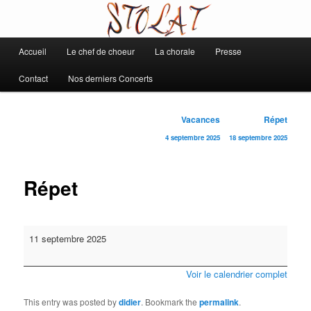
Chorale de Daix
Main
Accueil
Le chef de choeur
La chorale
Presse
Skip
Stolat
menu
Contact
Nos derniers Concerts
to
primary
Post
Vacances
Répet
navigation
4 septembre 2025
18 septembre 2025
content
Répet
Répet
11 septembre 2025
Voir le calendrier complet
This entry was posted by
didier
. Bookmark the
permalink
.