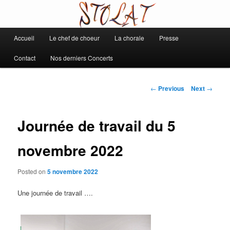
Chorale de Daix
Main
Accueil
Le chef de choeur
La chorale
Presse
Skip
Stolat
menu
Contact
Nos derniers Concerts
to
primary
Post
←
Previous
Next
→
navigation
content
Journée de travail du 5
novembre 2022
Posted on
5 novembre 2022
Une journée de travail ….