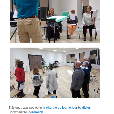
This entry was posted in
la chorale au jour le jour
by
didier
.
Bookmark the
permalink
.