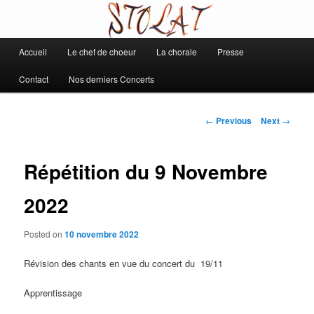
Chorale de Daix
Main
Accueil
Le chef de choeur
La chorale
Presse
Skip
Stolat
menu
Contact
Nos derniers Concerts
to
primary
Post
←
Previous
Next
→
navigation
content
Répétition du 9 Novembre
2022
Posted on
10 novembre 2022
Révision des chants en vue du concert du 19/11
Apprentissage