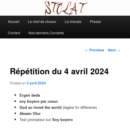
Chorale de Daix
Main
Accueil
Le chef de choeur
La chorale
Presse
Skip
Stolat
menu
Contact
Nos derniers Concerts
to
primary
Post
←
Previous
Next
→
navigation
content
Répétition du 4 avril 2024
Posted on
5 avril 2024
Ergen deda
soy boyero par coeur.
God so loved the world
(légère fin différente)
Aksam Olur
Test prompteur sur
Soy boyero