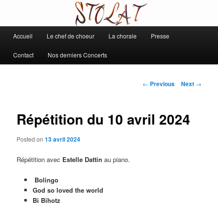
Chorale de Daix
Main
Accueil
Le chef de choeur
La chorale
Presse
Skip
Stolat
menu
Contact
Nos derniers Concerts
to
primary
Post
←
Previous
Next
→
navigation
content
Répétition du 10 avril 2024
Posted on
13 avril 2024
Répétition avec
Estelle Dattin
au piano.
Bolingo
God so loved the world
Bi Bihotz